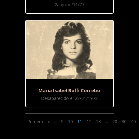
2a quinc/11/77
María Isabel Boffi Correbo
Desaparecido el 28/01/1978
Primera
«
...
9
10
11
12
13
...
20
30
40