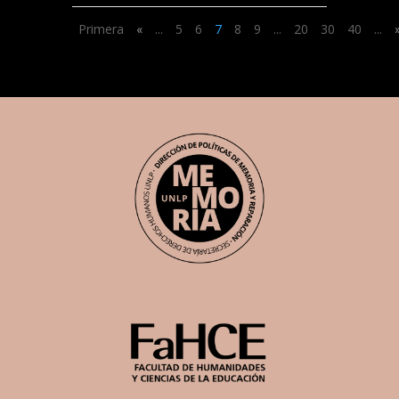
Primera
«
...
5
6
7
8
9
...
20
30
40
...