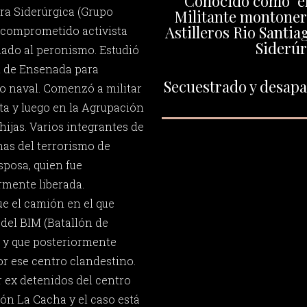
Conocido como "el
ra Siderúrgica (Grupo
Militante montoner
Astilleros Rio Santia
 comprometido activista
Siderúr
lado al peronismo. Estudió
al de Ensenada para
Secuestrado y desapar
o naval. Comenzó a militar
ta y luego en la Agrupación
ijas. Varios integrantes de
mas del terrorismo de
esposa, quien fue
rmente liberada.
e el camión en el que
 del BIM (Batallón de
) y que posteriormente
r ese centro clandestino.
r ex detenidos del centro
ón La Cacha y el caso está