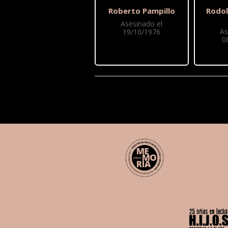
Roberto Pampillo
Rodol
Asesinado el
As
19/10/1976
0