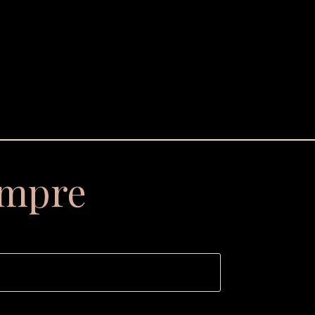
empre