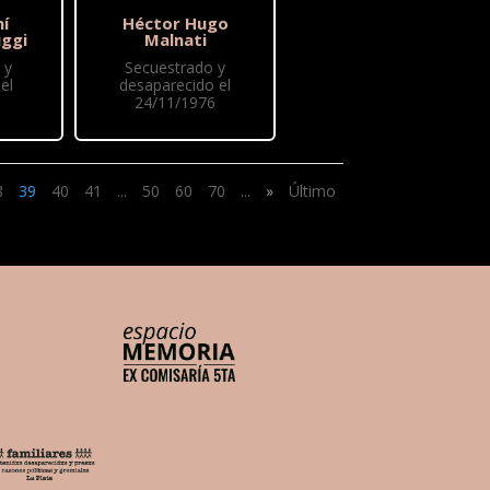
hí
Héctor Hugo
uggi
Malnati
 y
Secuestrado y
el
desaparecido el
24/11/1976
8
39
40
41
...
50
60
70
...
»
Último