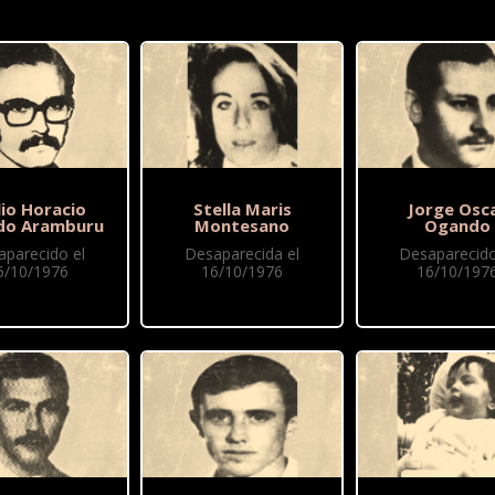
lio Horacio
Stella Maris
Jorge Osc
do Aramburu
Montesano
Ogando
aparecido el
Desaparecida el
Desaparecido
5/10/1976
16/10/1976
16/10/197