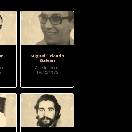
ar
Miguel Orlando
Galván
 el
Asesinado el
6
19/10/1976