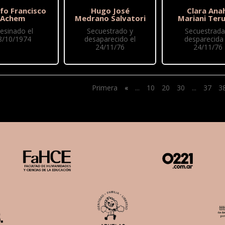
fo Francisco
Hugo José
Clara Ana
Achem
Medrano Salvatori
Mariani Ter
esinado el
Secuestrado y
Secuestrada
8/10/1974
desaparecido el
desparecida 
24/11/76
24/11/76
Primera
«
...
10
20
30
...
37
3