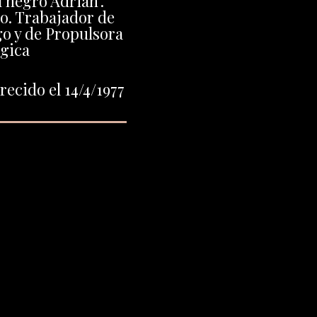
 negro Adrián".
o. Trabajador de
go y de Propulsora
gica
ecido el 14/4/1977