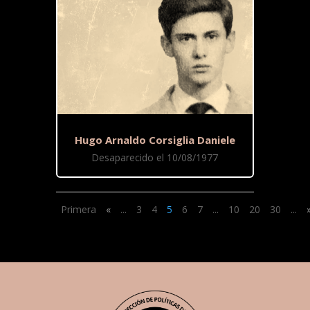
Hugo Arnaldo Corsiglia Daniele
Desaparecido el 10/08/1977
Primera
«
...
3
4
5
6
7
...
10
20
30
...