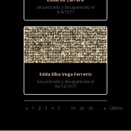
Secuestrado y desaparecido el
6/4/1977
Edda Elba Vega Ferretti
Secuestrada y desaparecida el
06/12/1977
«
1
2
3
4
5
...
10
20
30
...
»
Último