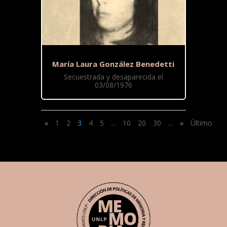
María Laura González Benedetti
Secuestrada y desaparecida el
03/08/1976
«
1
2
3
4
5
...
10
20
30
...
»
Último