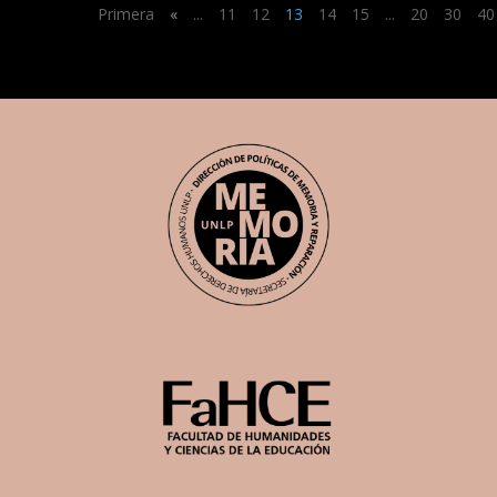
Primera
«
...
11
12
13
14
15
...
20
30
40