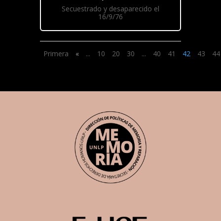
Secuestrado y desaparecido el
16/9/76
Primera
«
...
10
20
30
...
40
41
42
43
44