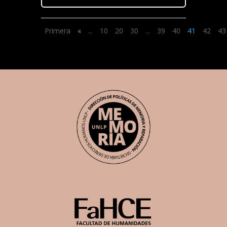
Primera
«
...
10
20
30
...
39
40
41
42
43