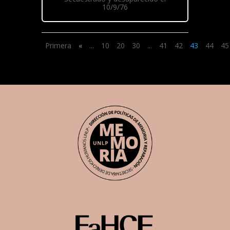
10/9/76
Primera
«
...
10
20
30
...
41
42
43
44
45