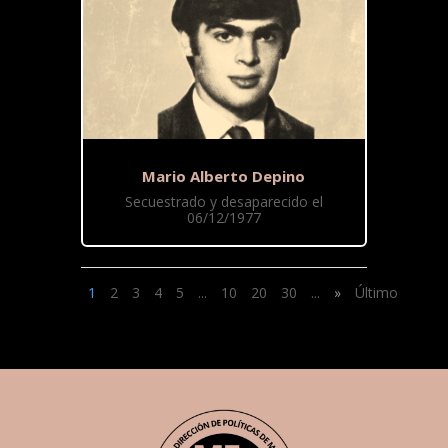
Mario Alberto Depino
Secuestrado y desaparecido el
06/12/1977
1
2
3
4
5
...
10
20
30
...
»
Último