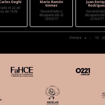
Carlos Deghi
Mario Ramón
Juan Enriq
Gómez
Rodrígue
nado el 22 de
Secuestrado y
Secuestrado
zo de 1978
desaparecido el
desaparecido
10/03/77
21/03/77
Primera
«
...
10
2