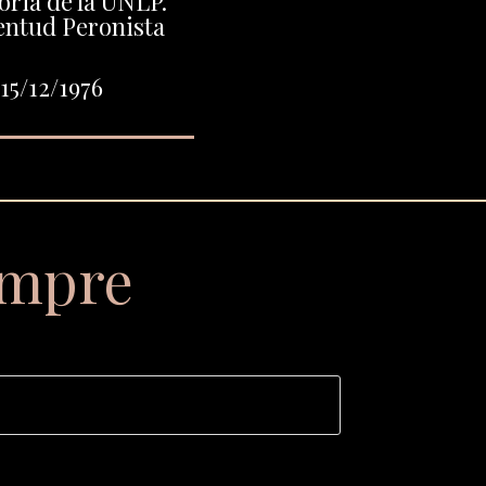
oria de la UNLP.
ventud Peronista
15/12/1976
empre