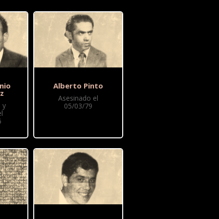
nio
Alberto Pinto
z
Asesinado el
 y
05/03/79
l
6