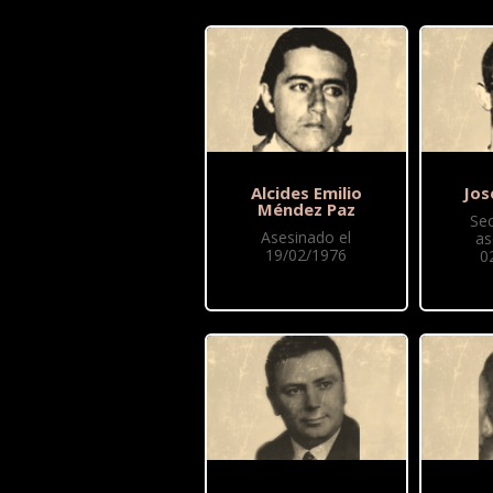
Alcides Emilio
Jos
Méndez Paz
Se
Asesinado el
as
19/02/1976
0