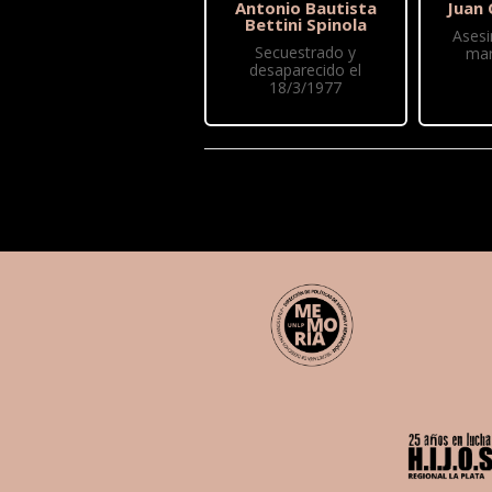
Antonio Bautista
Juan 
Bettini Spinola
Asesi
Secuestrado y
mar
desaparecido el
18/3/1977