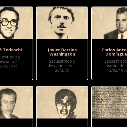
é Tedeschi
Javier Barrios
Carlos Anto
Washington
Domíngue
cuestrado y
Secuestrado y
Secuestrado
esinado el
desaparecido el
asesinado e
2/02/1976
20/2/75
12/02/197