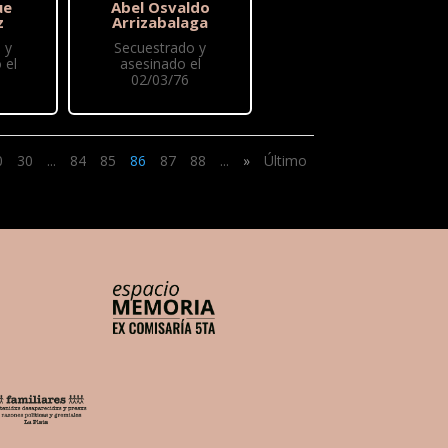
ue
Abel Osvaldo
z
Arrizabalaga
 y
Secuestrado y
 el
asesinado el
02/03/76
0
30
...
84
85
86
87
88
...
»
Último