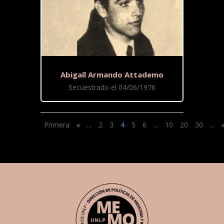
Abigaíl Armando Attademo
Secuestrado el 04/06/1976
Primera
«
...
2
3
4
5
6
...
10
20
30
...