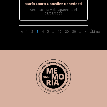
María Laura González Benedetti
Secuestrada y desaparecida el
03/08/1976
«
1
2
3
4
5
...
10
20
30
...
»
Último