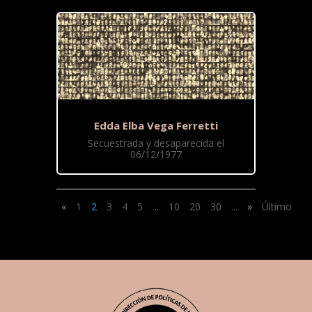
Edda Elba Vega Ferretti
Secuestrada y desaparecida el
06/12/1977
«
1
2
3
4
5
...
10
20
30
...
»
Último