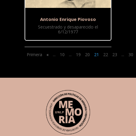
Antonio Enrique Piovoso
Secuestrado y desaparecido el
6/12/1977
Primera
«
...
10
...
19
20
21
22
23
...
30