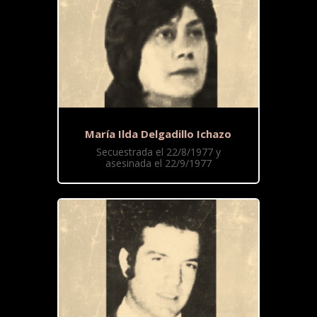
María Ilda Delgadillo Ichazo
Secuestrada el 22/8/1977 y
asesinada el 22/9/1977