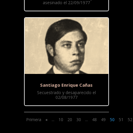
asesinado el 22/09/1977
Santiago Enrique Cañas
Secuestrado y desaparecido el
02/08/1977
Primera
«
...
10
20
30
...
48
49
50
51
52