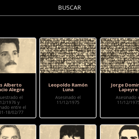
is Alberto
Leopoldo Ramón
Jorge Domi
ncio Alegre
Luna
Lapeyre
uestrado el
Asesinado el
Asesinado e
/12/1976 y
11/12/1975
11/12/197
nado entre el
01-18/02/77