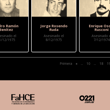
dro Ramón
Jorge Rosendo
Enrique Os
Benítez
Ruda
Rusconi
esinado el
Asesinado el
Asesinado e
1/12/1975
8/12/1975
7/12/1974
Primera
«
...
10
...
18
1