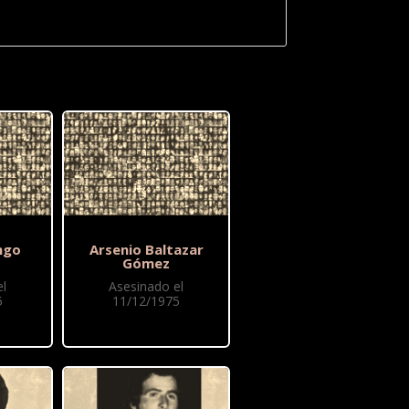
ngo
Arsenio Baltazar
Gómez
l
Asesinado el
5
11/12/1975