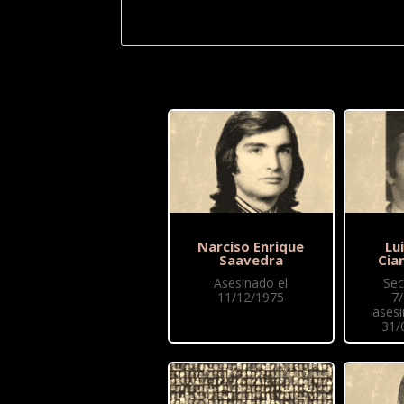
Narciso Enrique
Lu
Saavedra
Cia
Asesinado el
Sec
11/12/1975
7
asesi
31/