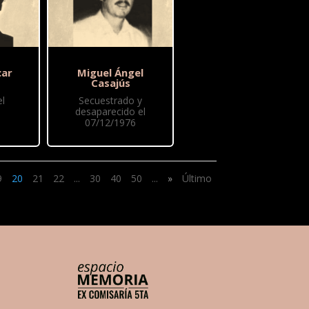
car
Miguel Ángel
Casajús
l
Secuestrado y
desaparecido el
07/12/1976
9
20
21
22
...
30
40
50
...
»
Último