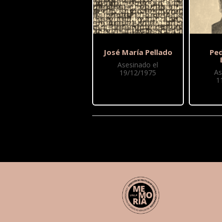
José María Pellado
Pe
Asesinado el
As
19/12/1975
1