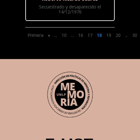
Secuestrado y desaparecido el
14/12/1976
Primera
«
...
10
...
16
17
18
19
20
...
30