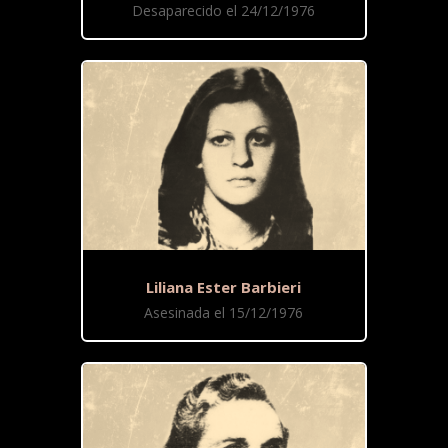
Desaparecido el 24/12/1976
Liliana Ester Barbieri
Asesinada el 15/12/1976