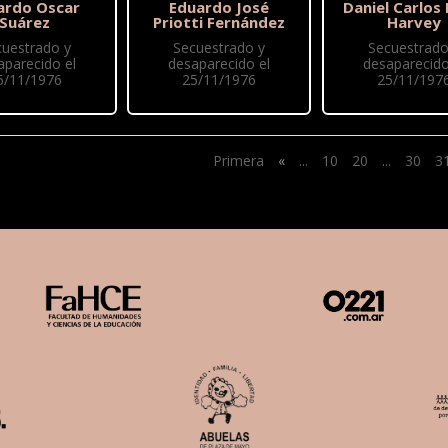
ardo Oscar
Eduardo José
Daniel Carlos 
Suárez
Priotti Fernández
Harvey
cuestrado y
Secuestrado y
Secuestrado
aparecido el
desaparecido el
desaparecido
5/11/1976
25/11/1976
25/11/197
Primera
«
...
10
20
...
30
3