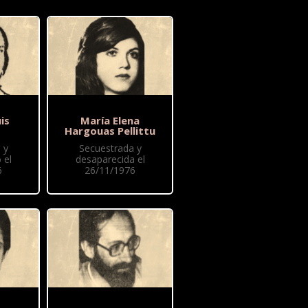
is
María Elena
Hargouas Pellittu
 y
Secuestrada y
 el
desaparecida el
6
26/11/1976