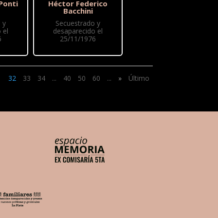
Ponti
Héctor Federico
Bacchini
 y
Secuestrado y
 el
desaparecido el
6
25/11/1976
1
32
33
34
...
40
50
60
...
»
Último