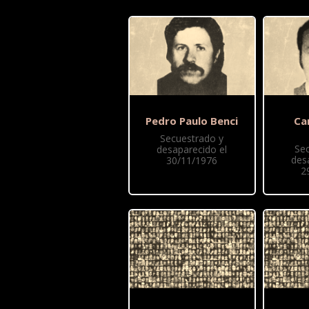
Pedro Paulo Benci
Ca
Secuestrado y
Se
desaparecido el
des
30/11/1976
2