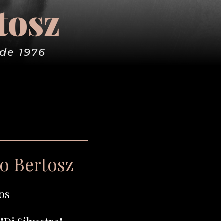
tosz
de 1976
go Bertosz
os