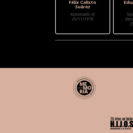
Félix Calixto
Edu
Suárez
Asesinado el
Se
25/11/1976
des
2