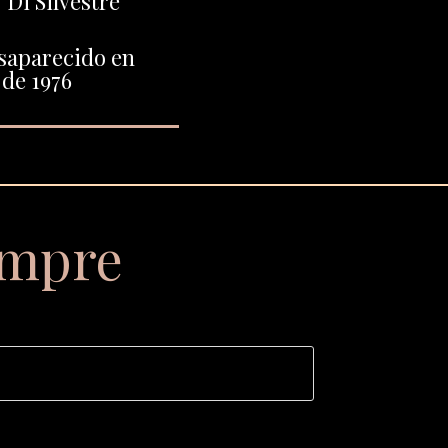
Di Silvestre"
saparecido en
de 1976
empre