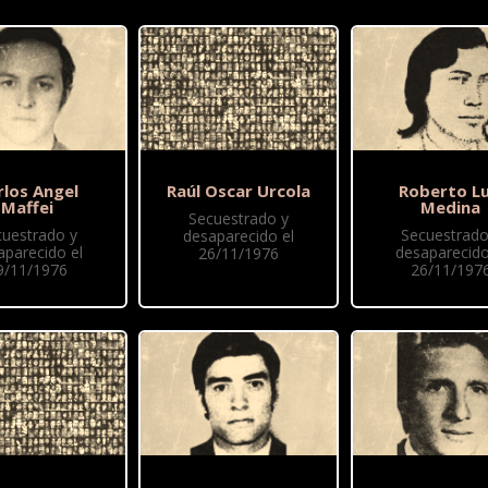
rlos Angel
Raúl Oscar Urcola
Roberto Lu
Maffei
Medina
Secuestrado y
cuestrado y
Secuestrado
desaparecido el
aparecido el
desaparecido
26/11/1976
9/11/1976
26/11/197