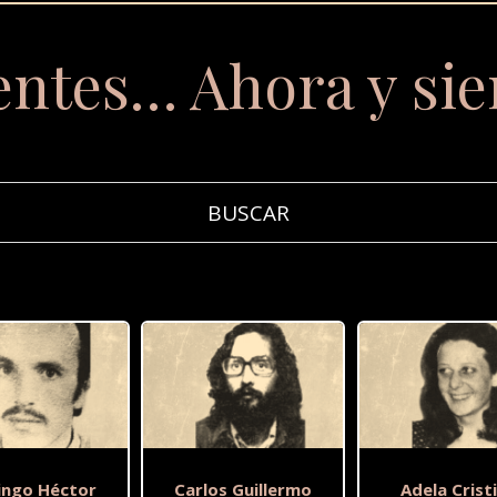
entes… Ahora y si
ngo Héctor
Carlos Guillermo
Adela Crist