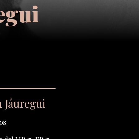
egui
 Jáuregui
os