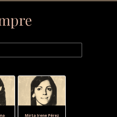
empre
ina
Mirta Irene Pérez