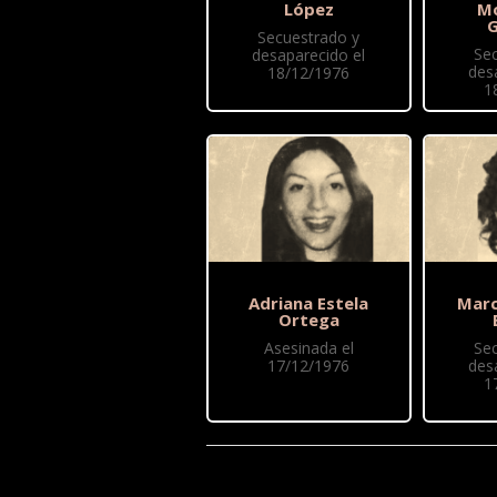
López
Mo
G
Secuestrado y
Se
desaparecido el
des
18/12/1976
1
Adriana Estela
Marc
Ortega
Asesinada el
Se
17/12/1976
des
1