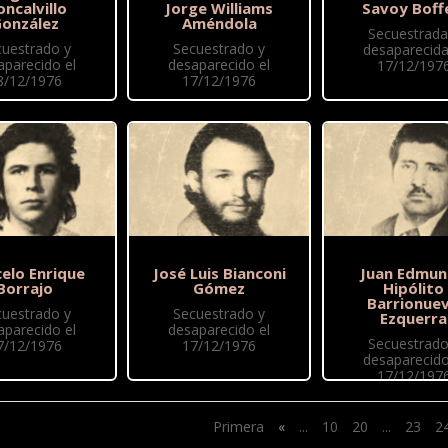
ncalvillo
Jorge Williams
Savoy Boffe
onzález
Améndola
Secuestrada
cuestrado y
Secuestrado y
desaparecida
aparecido el
desaparecido el
17/12/197
8/12/1976
17/12/1976
elo Enrique
José Luis Bianconi
Juan Edmu
Borrajo
Gómez
Hipólito
Barrionue
cuestrado y
Secuestrado y
Ezquerra
aparecido el
desaparecido el
Secuestrado
7/12/1976
17/12/1976
desaparecido
17/12/197
Primera
«
...
10
20
...
23
2