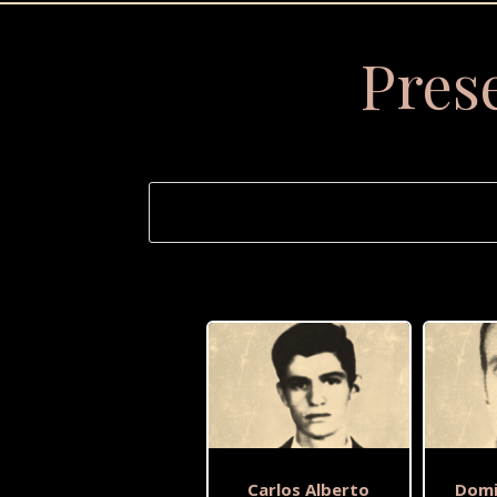
Pres
Carlos Alberto
Domi