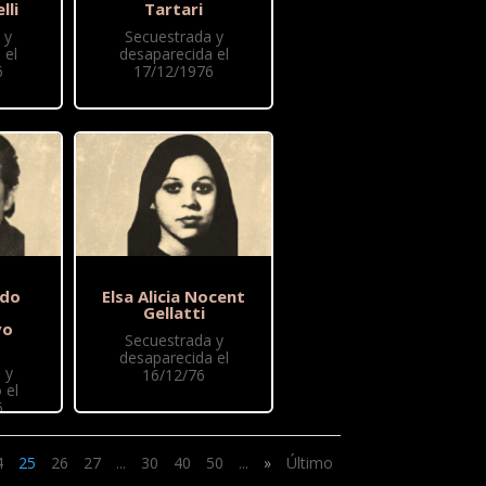
lli
Tartari
 y
Secuestrada y
 el
desaparecida el
6
17/12/1976
ndo
Elsa Alicia Nocent
Gellatti
vo
Secuestrada y
desaparecida el
 y
16/12/76
 el
6
4
25
26
27
...
30
40
50
...
»
Último