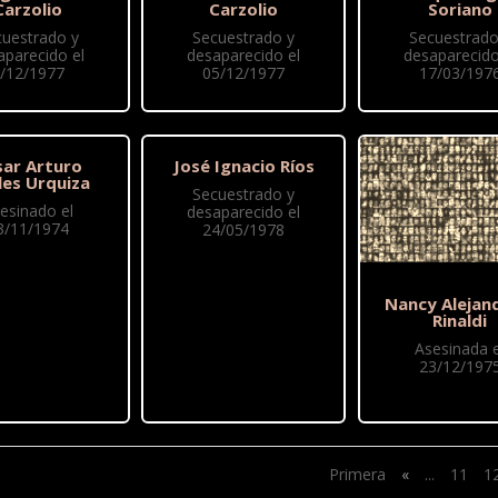
Carzolio
Carzolio
Soriano
cuestrado y
Secuestrado y
Secuestrado
aparecido el
desaparecido el
desaparecido
/12/1977
05/12/1977
17/03/197
sar Arturo
José Ignacio Ríos
les Urquiza
Secuestrado y
esinado el
desaparecido el
3/11/1974
24/05/1978
Nancy Alejan
Rinaldi
Asesinada e
23/12/197
Primera
«
...
11
1