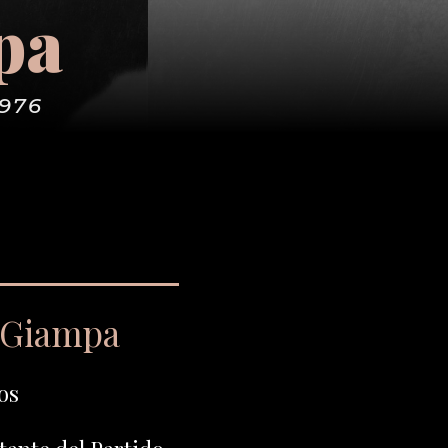
pa
1976
é Giampa
os