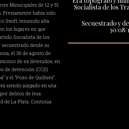
Era topógrafo y mili
rres Municipales de 12 y 51
Socialista de los T
a. Previamente había sido
co Swift, teniendo alta
Secuestrado y de
30/08/
en los lugares en que
artido Socialista de los
e secuestrado desde su
posa, el 30 de agosto de
stimonio de ex detenidos, en
os de detención (CCD)
” y el “Pozo de Quilmes”.
stá siendo juzgado en una
por delitos de lesa
d de La Plata. Continúa