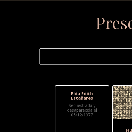
Pres
Elda Edith
Estañares
Secuestrada y
desaparecida el
05/12/1977
Hu