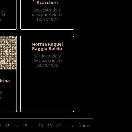
Scaccheri
 y
Secuestrado y
 el
desaparecido el
6
18/07/1977
Norma Raquel
Raggio Baliño
Secuestrada y
desaparecida el
28/10/1976
drina
l
5
2
13
14
15
...
20
30
40
...
»
Último