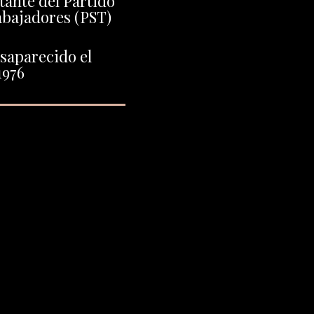
tante del Partido
rabajadores (PST)
saparecido el
1976