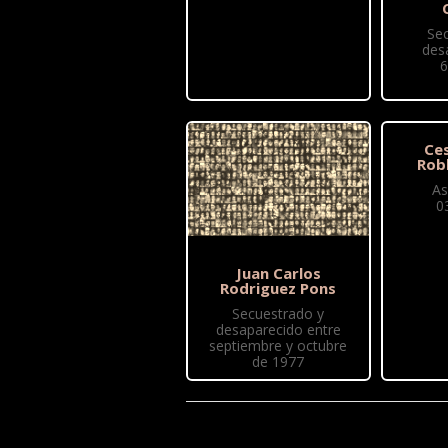
Se
des
6
Ce
Rob
As
0
Juan Carlos
Rodriguez Pons
Secuestrado y
desaparecido entre
septiembre y octubre
de 1977