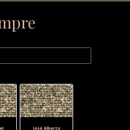
empre
el
José Alberto