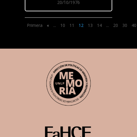
20/10/1976
Primera
«
...
10
11
12
13
14
...
20
30
40