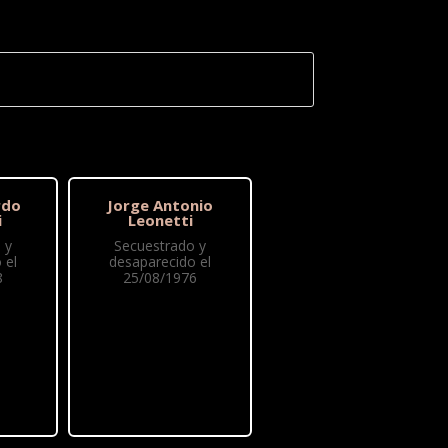
rdo
Jorge Antonio
i
Leonetti
 y
Secuestrado y
 el
desaparecido el
8
25/08/1976