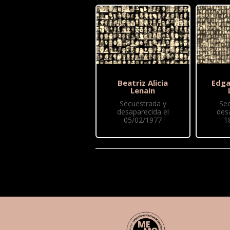
Beatriz Alicia
Edga
Lenain
Secuestrada y
Se
desaparecida el
des
05/02/1977
1