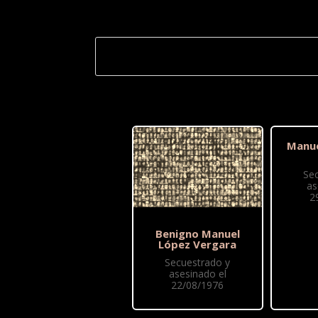
Manue
Se
as
2
Benigno Manuel
López Vergara
Secuestrado y
asesinado el
22/08/1976