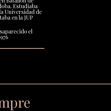
en Batallón de
doba. Estudiaba
 la Universidad de
taba en la JUP
saparecido el
1976
empre