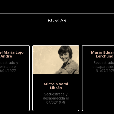
l María Lojo
Mario Edua
Andre
Lerchund
cuestrado y
Secuestrado
esinado el
desaparecido
9/04/1977
31/07/197
Mirta Noemí
Librán
Secuestrada y
desaparecida el
04/02/1978