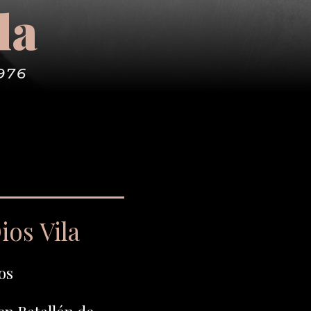
la
976
ios Vila
os