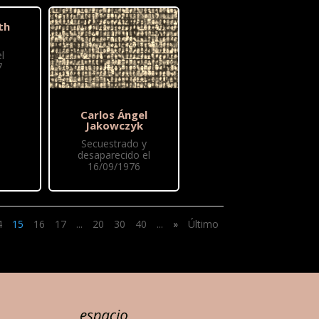
th
l
7
Carlos Ángel
Jakowczyk
Secuestrado y
desaparecido el
16/09/1976
4
15
16
17
...
20
30
40
...
»
Último