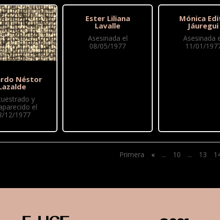
Ester Liliana
Mónica Edi
Lavalle
Jáuregui
Asesinada el
Asesinada e
08/05/1977
11/01/197
rdo Néstor
Lazalde
cuestrado y
aparecido el
8/12/1977
Primera
«
...
10
...
13
1