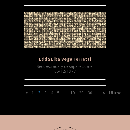
Edda Elba Vega Ferretti
Secuestrada y desaparecida el
06/12/1977
«
1
2
3
4
5
...
10
20
30
...
»
Último