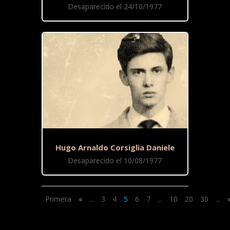
Desaparecido el 24/10/1977
Hugo Arnaldo Corsiglia Daniele
Desaparecido el 10/08/1977
Primera
«
...
3
4
5
6
7
...
10
20
30
...