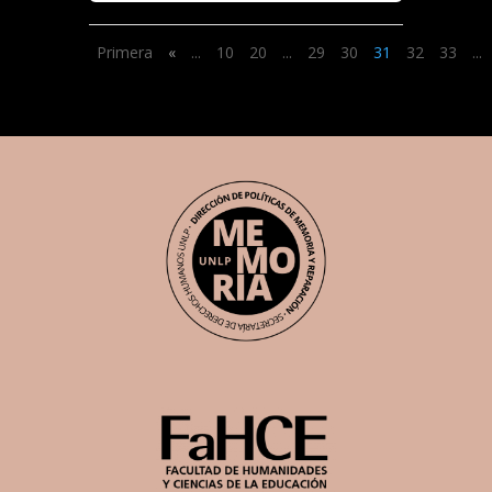
Primera
«
...
10
20
...
29
30
31
32
33
...