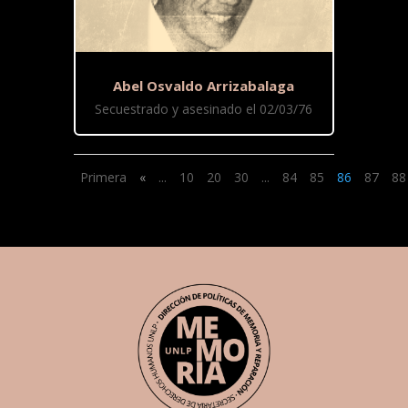
Abel Osvaldo Arrizabalaga
Secuestrado y asesinado el 02/03/76
Primera
«
...
10
20
30
...
84
85
86
87
88