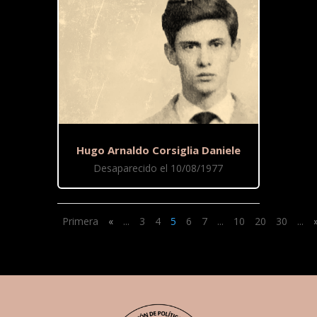
Hugo Arnaldo Corsiglia Daniele
Desaparecido el 10/08/1977
Primera
«
...
3
4
5
6
7
...
10
20
30
...