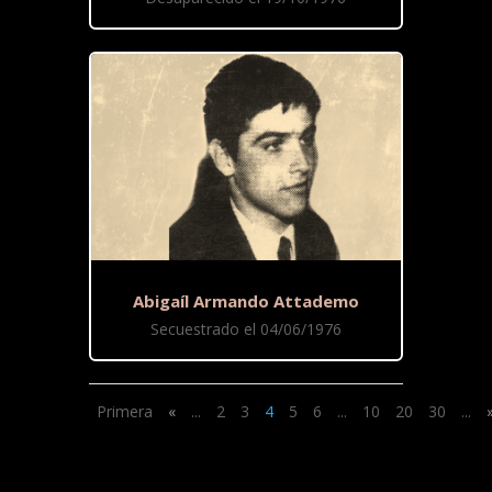
Abigaíl Armando Attademo
Secuestrado el 04/06/1976
Primera
«
...
2
3
4
5
6
...
10
20
30
...