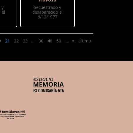
 y
Secuestrado y
 el
desaparecido el
6/12/1977
0
21
22
23
...
30
40
50
...
»
Último