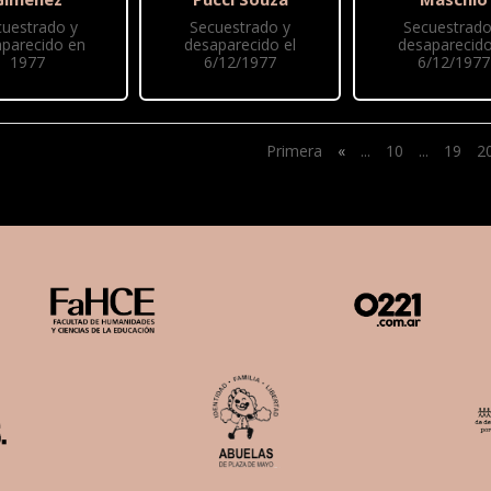
cuestrado y
Secuestrado y
Secuestrado
parecido en
desaparecido el
desaparecido
1977
6/12/1977
6/12/1977
Primera
«
...
10
...
19
2