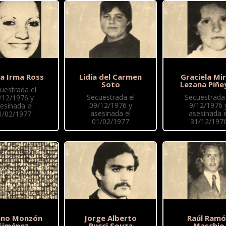
na Irma Ross
Lidia del Carmen
Graciela Mir
Soto
Lezana Piñe
uestrada el
Secuestrada el
Secuestrada 
/12/1976 y
09/12/1976 y
9/12/1976 
esinada el
asesinada el
asesinada e
1/02/1977
01/02/1977
31/12/197
ano Monzón
Jorge Alberto
Raúl Ram
Giménez
Pucci Souza
Maschio