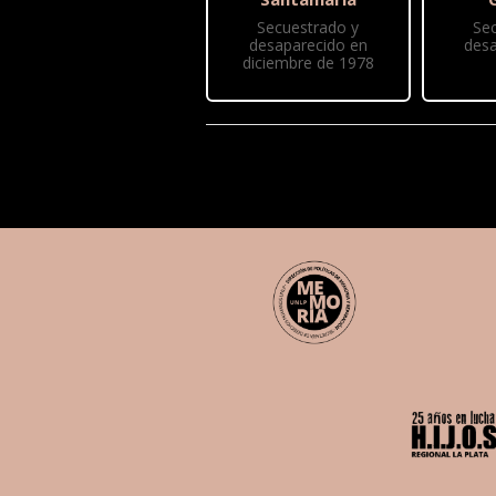
Secuestrado y
Se
desaparecido en
desa
diciembre de 1978