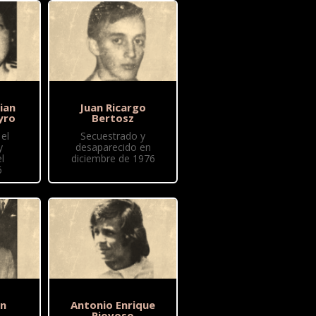
ian
Juan Ricargo
yro
Bertosz
el
Secuestrado y
y
desaparecido en
l
diciembre de 1976
6
ón
Antonio Enrique
Piovoso