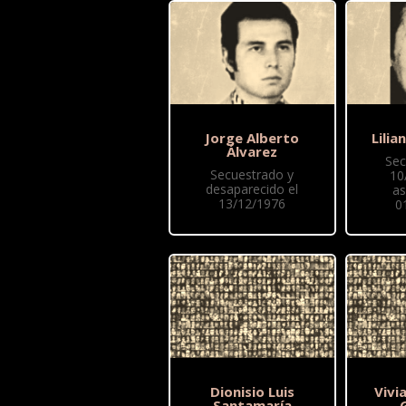
Jorge Alberto
Lilia
Álvarez
Sec
Secuestrado y
10
desaparecido el
as
13/12/1976
0
Dionisio Luis
Vivi
Santamaría