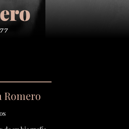
ero
/77
ín Romero
os