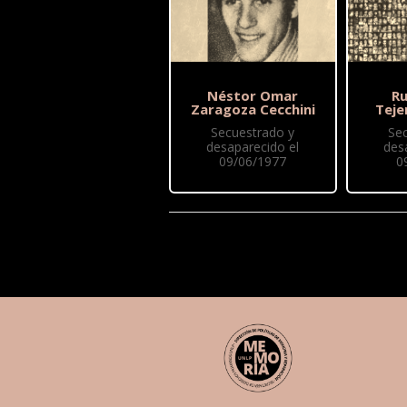
Néstor Omar
Ru
Zaragoza Cecchini
Teje
Secuestrado y
Se
desaparecido el
des
09/06/1977
0