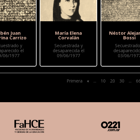
bén Juan
María Elena
Néstor Aleja
rina Carrizo
Corvalán
Bossi
cuestrado y
Secuestrada y
Secuestrado
aparecido el
desaparecida el
desaparecido
9/06/1977
09/06/1977
03/06/197
Primera
«
...
10
20
30
...
6