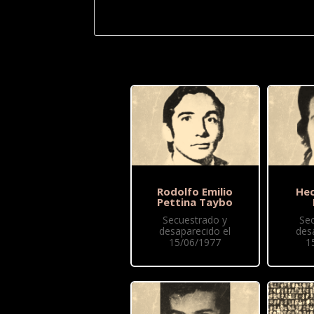
Rodolfo Emilio
Hec
Pettina Taybo
Secuestrado y
Se
desaparecido el
des
15/06/1977
1