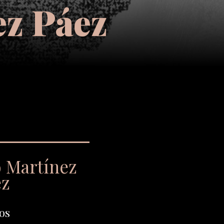
ez Páez
o Martínez
ez
os