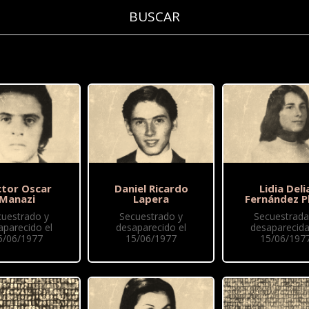
tor Oscar
Daniel Ricardo
Lidia Deli
Manazi
Lapera
Fernández P
cuestrado y
Secuestrado y
Secuestrada
aparecido el
desaparecido el
desaparecida
5/06/1977
15/06/1977
15/06/197