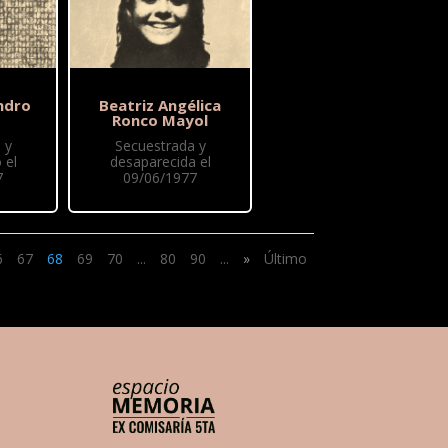
ndro
Beatriz Angélica
Ronco Mayol
 y
Secuestrada y
 el
desaparecida el
7
09/06/1977
6
67
68
69
70
...
80
90
...
»
Último