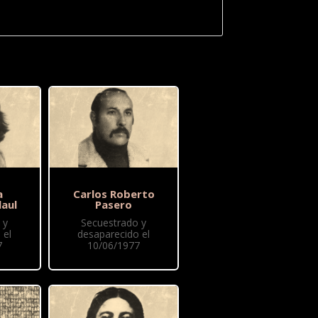
a
Carlos Roberto
laul
Pasero
 y
Secuestrado y
 el
desaparecido el
7
10/06/1977