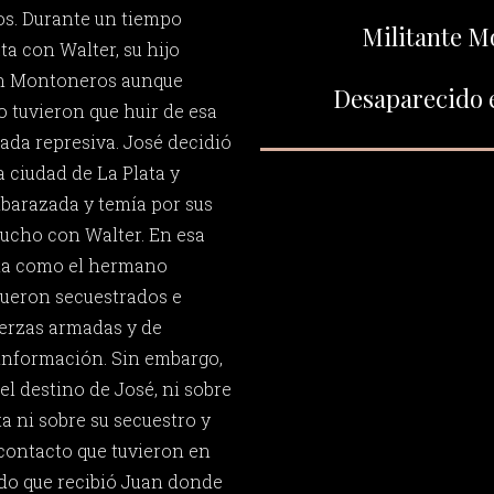
jos. Durante un tiempo
Militante M
ta con Walter, su hijo
en Montoneros aunque
Desaparecido e
o tuvieron que huir de esa
lada represiva. José decidió
a ciudad de La Plata y
mbarazada y temía por sus
cucho con Walter. En esa
ela como el hermano
 fueron secuestrados e
uerzas armadas y de
información. Sin embargo,
l destino de José, ni sobre
ta ni sobre su secuestro y
 contacto que tuvieron en
do que recibió Juan donde