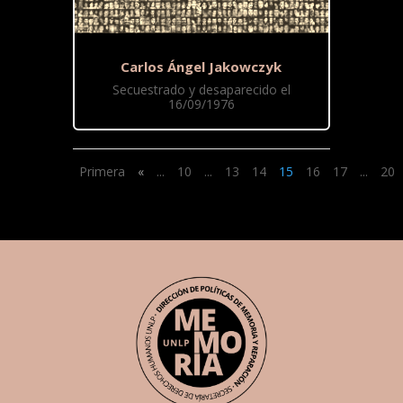
Carlos Ángel Jakowczyk
Secuestrado y desaparecido el
16/09/1976
Primera
«
...
10
...
13
14
15
16
17
...
20