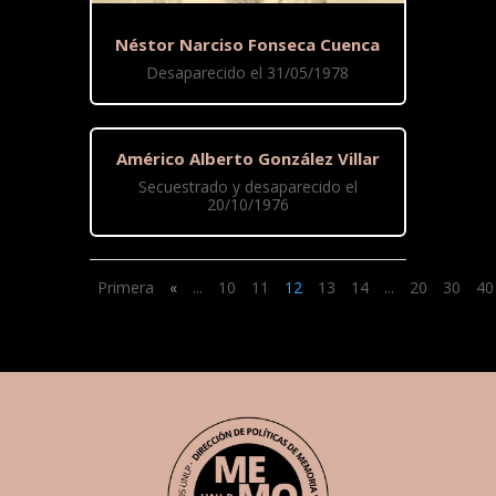
Néstor Narciso Fonseca Cuenca
Desaparecido el 31/05/1978
Américo Alberto González Villar
Secuestrado y desaparecido el
20/10/1976
Primera
«
...
10
11
12
13
14
...
20
30
40