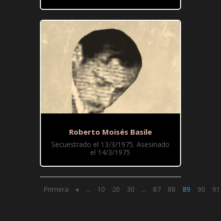
Roberto Moisés Basile
Secuestrado el 13/3/1975. Asesinado
el 14/3/1975
Primera
«
...
10
20
30
...
87
88
89
90
91