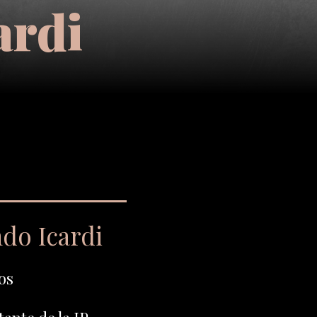
ardi
do Icardi
os