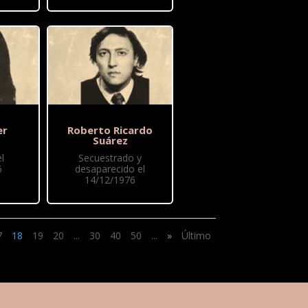
er
Roberto Ricardo
Suárez
l
Secuestrado y
6
desaparecido el
14/12/1976
7
18
19
20
...
30
40
50
...
»
Último