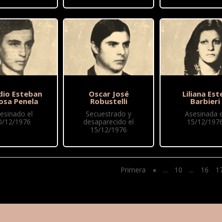
dio Esteban
Oscar José
Liliana Est
osa Penela
Robustelli
Barbieri
esinado el
Secuestrado y
Asesinada e
0/12/1976
desaparecido el
15/12/197
15/12/1976
Primera
«
...
10
...
16
1