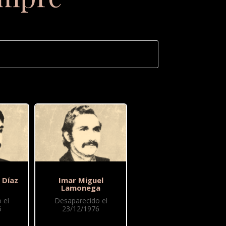
 Díaz
Imar Miguel
Lamonega
 el
Desaparecido el
6
23/12/1976