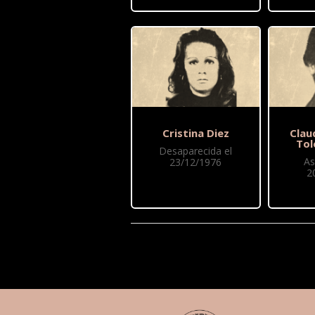
Cristina Diez
Clau
Tol
Desaparecida el
As
23/12/1976
2