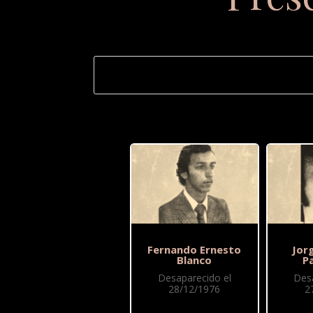
Fernando Ernesto
Jor
Blanco
P
Desaparecido el
Des
28/12/1976
2