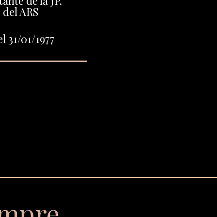
ante de la JP.
 del ARS
l 31/01/1977
empre