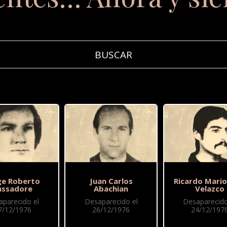
ge Roberto
Juan Carlos
Ricardo Mario
assadore
Abachian
Velazco
aparecido el
Desaparecido el
Desaparecido
7/12/1976
26/12/1976
24/12/197