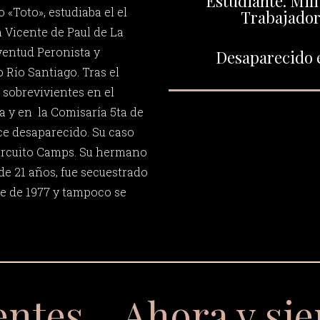
Estudiante. Milit
«Toto», estudiaba el el
Trabajador
 Vicente de Paul de La
uventud Peronista y
Desaparecido e
o Río Santiago. Tras el
r sobrevivientes en el
 y en la Comisaría 5ta de
ce desaparecido. Su caso
Circuito Camps. Su hermano
de 21 años, fue secuestrado
e de 1977 y tampoco se
entes… Ahora y si