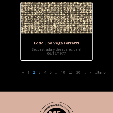
Edda Elba Vega Ferretti
Secuestrada y desaparecida el
06/12/1977
«
1
2
3
4
5
...
10
20
30
...
»
Último