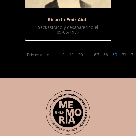
Ricardo Emir Aiub
Secuestrado y desaparecido el
09/06/1977
Primera
«
...
10
20
30
...
67
68
69
70
71