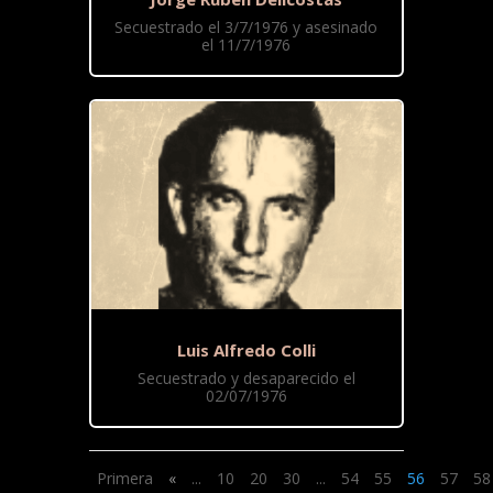
Secuestrado el 3/7/1976 y asesinado
el 11/7/1976
Luis Alfredo Colli
Secuestrado y desaparecido el
02/07/1976
Primera
«
...
10
20
30
...
54
55
56
57
58