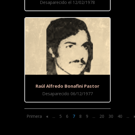
Desaparecido el 12/02/1978
Raúl Alfredo Bonafini Pastor
Desaparecido 06/12/1977
Primera
«
...
5
6
7
8
9
...
20
30
40
...