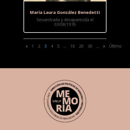
María Laura González Benedetti
Secuestrada y desaparecida el
03/08/1976
«
1
2
3
4
5
...
10
20
30
...
»
Último