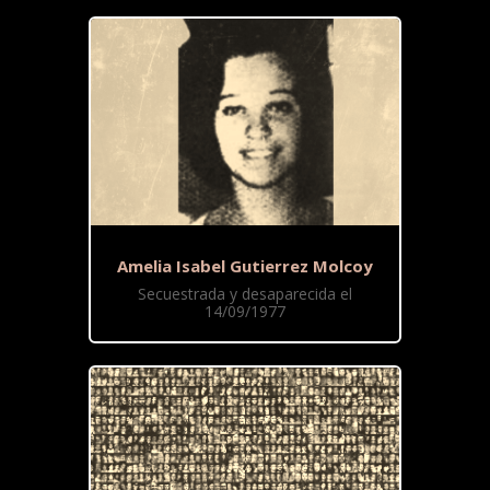
Amelia Isabel Gutierrez Molcoy
Secuestrada y desaparecida el
14/09/1977