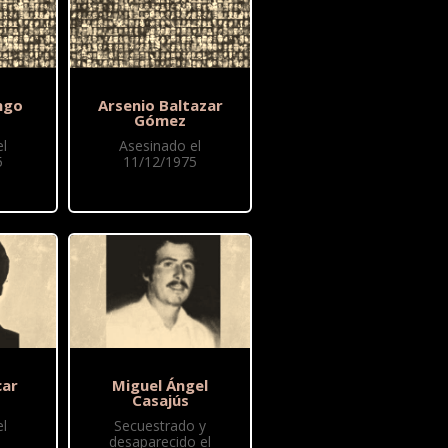
ngo
Arsenio Baltazar
Gómez
l
Asesinado el
5
11/12/1975
car
Miguel Ángel
Casajús
l
Secuestrado y
desaparecido el