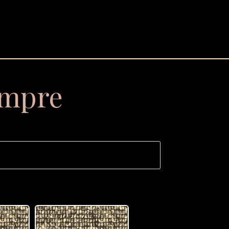
empre