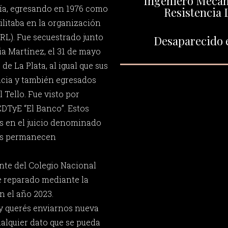
Ingeniero Mecáni
ría, egresando en 1976 como
Resistencia 
litaba en la organización
(RL). Fue secuestrado junto
Desaparecido e
ia Martínez, el 31 de mayo
de La Plata, al igual que sus
cia y también egresados
 Tello. Fue visto por
CDTyE “El Banco”. Estos
s en el juicio denominado
bos permanecen
nte del Colegio Nacional
e reparado mediante la
n el año 2023.
y querés enviarnos nueva
ualquier dato que se pueda