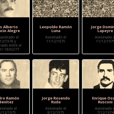
is Alberto
Leopoldo Ramón
Jorge Domi
ncio Alegre
Luna
Lapeyre
uestrado el
Asesinado el
Asesinado e
/12/1976 y
11/12/1975
11/12/197
nado entre el
01-18/02/77
dro Ramón
Jorge Rosendo
Enrique Os
Benítez
Ruda
Rusconi
esinado el
Asesinado el
Asesinado e
1/12/1975
8/12/1975
7/12/1974