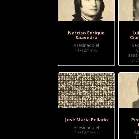
Narciso Enrique
Lu
Saavedra
Cia
Asesinado el
Sec
11/12/1975
7
asesi
31/
José María Pellado
Pe
Asesinado el
As
19/12/1975
1