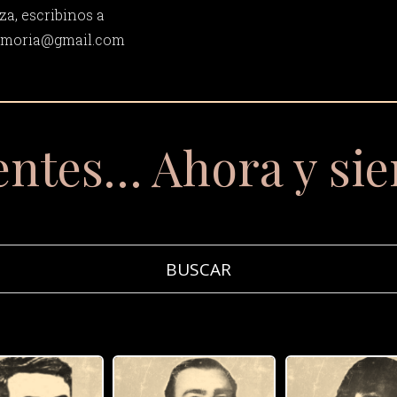
za, escribinos a
memoria@gmail.com
entes… Ahora y si