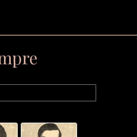
empre