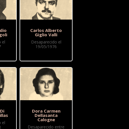
dio
Carlos Alberto
goli
Giglio Valli
 el
Desaparecido el
7
19/05/1976
 Di
Dora Carmen
illas
Dellasanta
Calogne
 el
Desaparecido entre
8