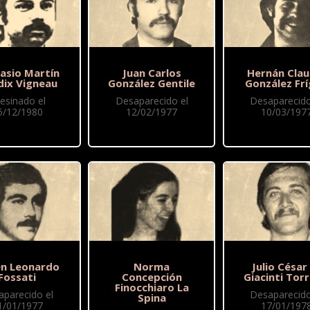
asio Martín
Juan Carlos
Hernán Clau
dix Vigneau
González Gentile
González Frí
esinado el
Desaparecido el
Desaparecido
5/12/1980
12/02/1977
10/03/197
n Leonardo
Norma
Julio César
Fossati
Concepción
Giacinti Torr
Finocchiaro La
aparecido el
Desaparecido
Spina
1/01/1977
17/01/197