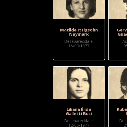
Matilde Itzigsohn
Gerv
Naymark
Gua
Desaparecida el
As
16/03/1977
0
Liliana Élida
Rubé
Galletti Busi
Desaparecida el
Des
12/06/1977
2