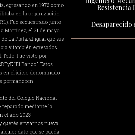
Ingeniero Mecáni
ría, egresando en 1976 como
Resistencia 
litaba en la organización
(RL). Fue secuestrado junto
Desaparecido e
ia Martínez, el 31 de mayo
de La Plata, al igual que sus
cia y también egresados
 Tello. Fue visto por
CDTyE “El Banco”. Estos
s en el juicio denominado
bos permanecen
nte del Colegio Nacional
e reparado mediante la
n el año 2023.
y querés enviarnos nueva
ualquier dato que se pueda