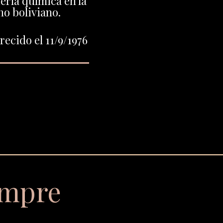
ería química en la
o boliviano.
ecido el 11/9/1976
empre