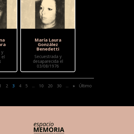
ina
María Laura
ara
González
Benedetti
 y
Secuestrada y
 el
desaparecida el
8
03/08/1976
1
2
3
4
5
...
10
20
30
...
»
Último