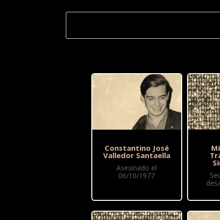
Constantino José
Mi
Valledor Santaella
Tr
S
Asesinado el
Se
06/10/1977
des