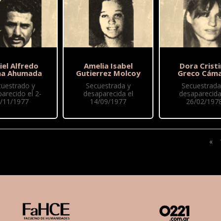
iel Alfredo
Amelia Isabel
Dora Crist
ma Ahumada
Gutierrez Molcoy
Greco Cám
cuestrado y
Secuestrada y
Secuestrada
arecido el 2-
desaparecida el
desaparecida
/11/1977
14/09/1977
26/02/197
«