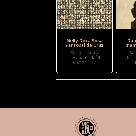
Nelly Dora Sosa
Dan
Sansosti de Cruz
Ina
Secuestrada y
Se
desaparecida el
desap
06/12/1977
4