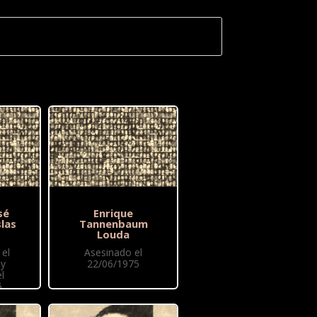
sé
Enrique
las
Tannenbaum
Louda
el
Asesinado el
 y
22/06/1975
l
6