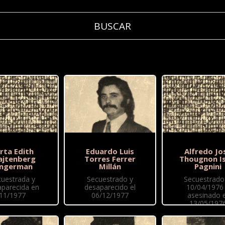
rta Edith
Eduardo Luis
Alfredo Jo
ajtenberg
Torres Ferrer
Thougnon Is
ingerman
Millán
Pagnini
cuestrada y
Secuestrado y
Secuestrado 
aparecida en
desaparecido el
10/04/1976
11/1977
06/12/1977
asesinado e
13/05/197