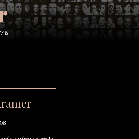
r
976
Kramer
os