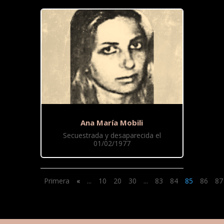
Ana María Mobili
Secuestrada y desaparecida el
01/02/1977
Primera
«
...
10
20
30
...
83
84
85
86
87