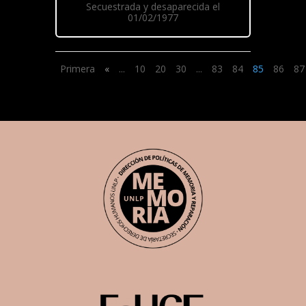
Secuestrada y desaparecida el
01/02/1977
Primera
«
...
10
20
30
...
83
84
85
86
87