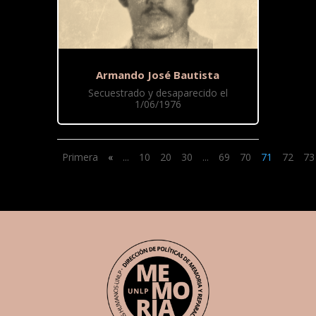
Armando José Bautista
Secuestrado y desaparecido el
1/06/1976
Primera
«
...
10
20
30
...
69
70
71
72
73