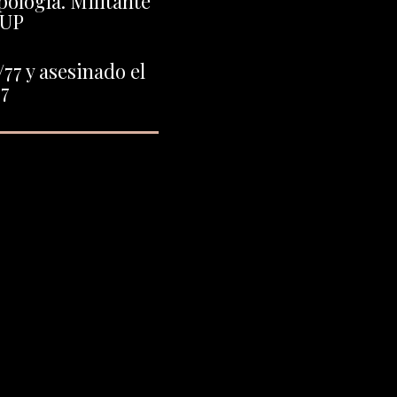
ología. Militante
JUP
77 y asesinado el
77