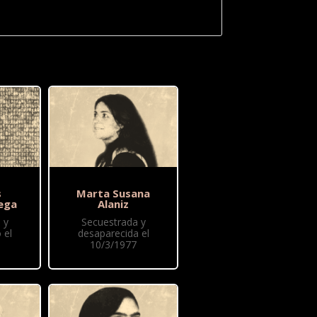
s
Marta Susana
ega
Alaniz
 y
Secuestrada y
 el
desaparecida el
10/3/1977