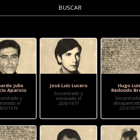
ardo Julio
José Luis Lucero
Hugo Lui
cio Aparicio
Redondo Br
Secuestrado y
cuestrado y
Secuestrado
asesinado el
esinado el
desaparecido
20/6/1977
8/3/1976
22/3/1977