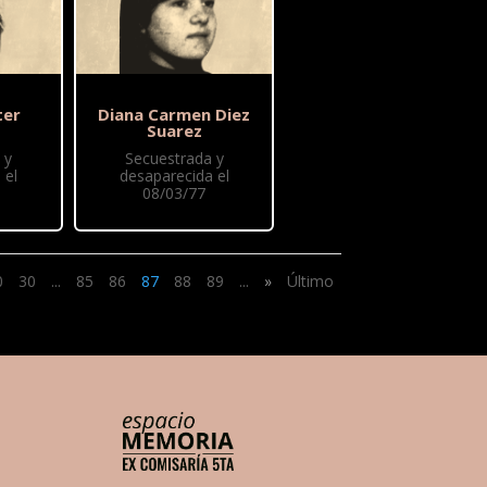
ter
Diana Carmen Diez
Suarez
 y
Secuestrada y
 el
desaparecida el
08/03/77
0
30
...
85
86
87
88
89
...
»
Último