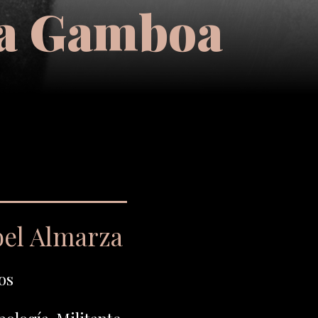
za Gamboa
bel Almarza
os