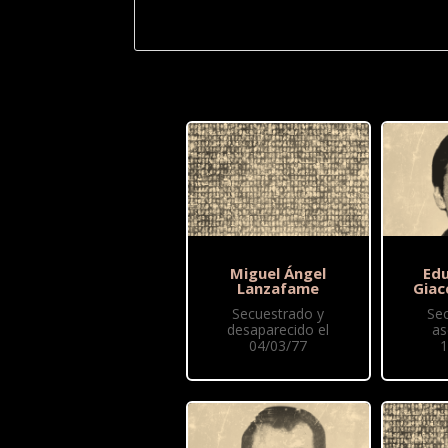
Miguel Ángel
Edu
Lanzafame
Giac
Secuestrado y
Se
desaparecido el
as
04/03/77
1