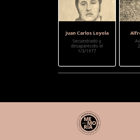
Juan Carlos Loyola
Alf
Secuestrado y
As
desaparecido el
2
1/3/1977