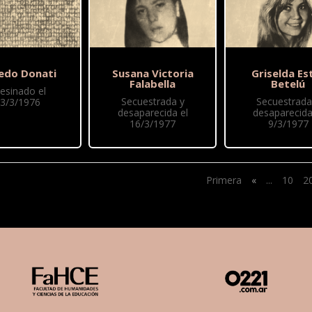
redo Donati
Susana Victoria
Griselda Es
Falabella
Betelú
esinado el
Secuestrada y
Secuestrada
3/3/1976
desaparecida el
desaparecida
16/3/1977
9/3/1977
Primera
«
...
10
2