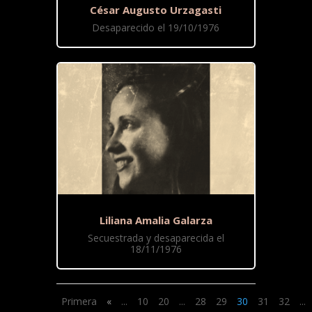
César Augusto Urzagasti
Desaparecido el 19/10/1976
Liliana Amalia Galarza
Secuestrada y desaparecida el
18/11/1976
Primera
«
...
10
20
...
28
29
30
31
32
...