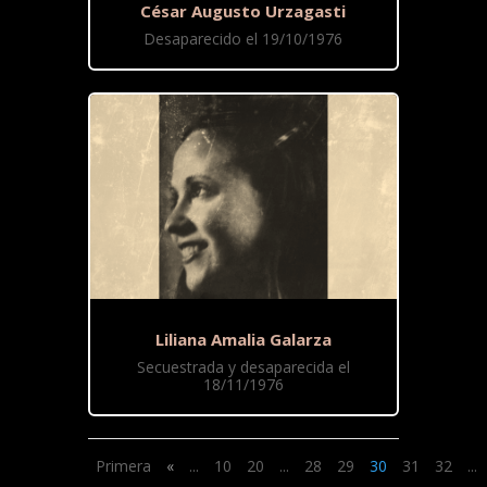
César Augusto Urzagasti
Desaparecido el 19/10/1976
Liliana Amalia Galarza
Secuestrada y desaparecida el
18/11/1976
Primera
«
...
10
20
...
28
29
30
31
32
...